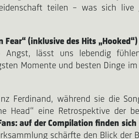
Leidenschaft teilen – was sich li
 Fear“ (inklusive des Hits „Hooked“)
o Angst, lässt uns lebendig fühl
igsten Momente und besten Dinge im 
ranz Ferdinand, während sie die So
The Head“ eine Retrospektive der b
r Fans: auf der Compilation finden sic
rksammlung schärfte den Blick der Ba