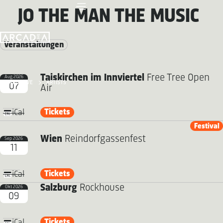
JO THE MAN THE MUSIC
Veranstaltungen
Taiskirchen im Innviertel
Free Tree Open
Aug 2026
ARCADIA LIVE
ARTISTS
07
Air
Tickets
iCal
Festival
Wien
Reindorfgassenfest
Sep 2026
11
Tickets
iCal
Salzburg
Rockhouse
Okt 2026
09
Tickets
iCal