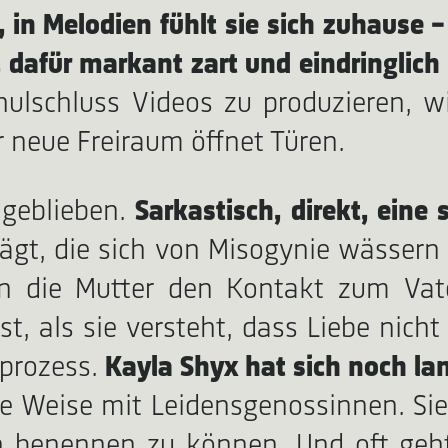
 in Melodien fühlt sie sich zuhause
–
dafür markant zart und eindringlich i
ulschluss Videos zu produzieren, wir
r neue Freiraum öffnet Türen.
 geblieben.
Sarkastisch, direkt, eine
gt, die sich von Misogynie wässern la
on die Mutter den Kontakt zum Vate
rst, als sie versteht, dass Liebe nic
eprozess.
Kayla Shyx hat sich noch la
te Weise mit Leidensgenossinnen. Sie
benennen zu können. Und oft geht 