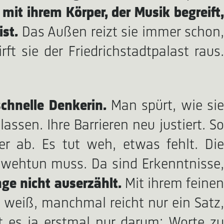
 mit ihrem Körper, der Musik begreift
st.
Das Außen reizt sie immer schon
ft sie der Friedrichstadtpalast raus.
 schnelle Denkerin.
Man spürt, wie si
ssen. Ihre Barrieren neu justiert. So
r ab. Es tut weh, etwas fehlt. Die
ht wehtun muss. Da sind Erkenntnisse,
nge nicht auserzählt.
Mit ihrem feine
 weiß, manchmal reicht nur ein Satz,
es ja erstmal nur darum: Worte zu