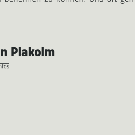
an Plakolm
nfos