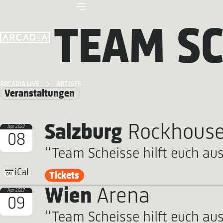
TEAM SC
ARCADIA LIVE
ARTISTS
Veranstaltungen
Salzburg
Rockhous
Apr 2027
08
"Team Scheisse hilft euch aus
iCal
Tickets
Wien
Arena
Apr 2027
09
"Team Scheisse hilft euch aus