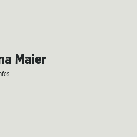
na Maier
nfos