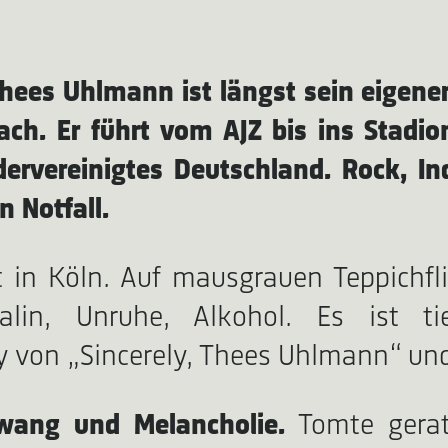
ees Uhlmann ist längst sein eigener
nach. Er führt vom AJZ bis ins Stad
dervereinigtes Deutschland. Rock, I
n Notfall.
 in Köln. Auf mausgrauen Teppichfl
lin, Unruhe, Alkohol. Es ist t
y von „Sincerely, Thees Uhlmann“ un
wang und Melancholie.
Tomte gerate