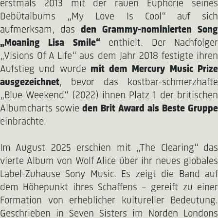
erstmals 2013 mit der rauen Euphorie seines
Debütalbums „My Love Is Cool“ auf sich
aufmerksam, das
den Grammy-nominierten Song
„Moaning Lisa Smile“
enthielt. Der Nachfolge
„Visions Of A Life“ aus dem Jahr 2018 festigte ihren
Aufstieg und wurde
mit dem Mercury Music Priz
ausgezeichnet
, bevor das kostbar-schmerzhafte
„Blue Weekend“ (2022) ihnen Platz 1 der britischen
Albumcharts sowie
den Brit Award als Beste Grupp
einbrachte.
Im August 2025 erschien mit „The Clearing“ das
vierte Album von Wolf Alice über ihr neues globales
Label-Zuhause Sony Music. Es zeigt die Band auf
dem Höhepunkt ihres Schaffens – gereift zu einer
Formation von erheblicher kultureller Bedeutung.
Geschrieben in Seven Sisters im Norden Londons