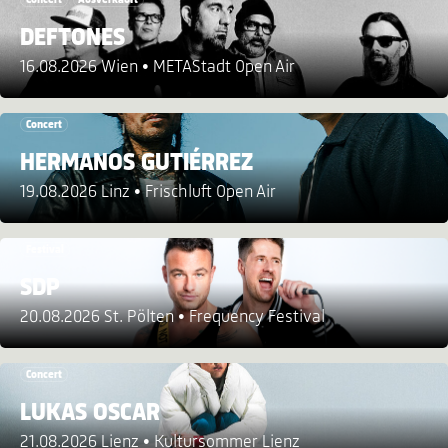
DEFTONES
16.08.2026 Wien
METAStadt Open Air
Concert
HERMANOS GUTIÉRREZ
19.08.2026 Linz
Frischluft Open Air
Festival
SDP
20.08.2026 St. Pölten
Frequency Festival
Concert
LUKAS OSCAR
21.08.2026 Lienz
Kultursommer Lienz