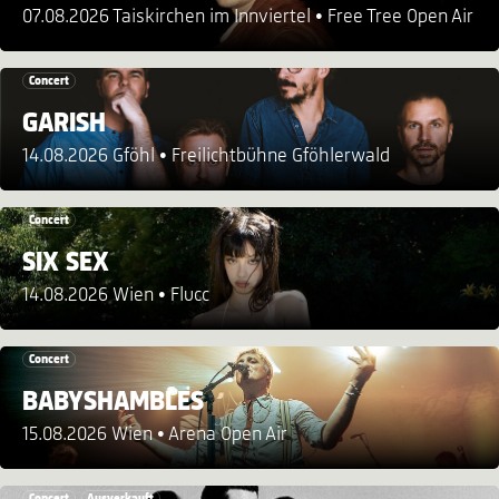
07.08.2026 Taiskirchen im Innviertel
Free Tree Open Air
Concert
GARISH
14.08.2026 Gföhl
Freilichtbühne Gföhlerwald
Concert
SIX SEX
14.08.2026 Wien
Flucc
Concert
BABYSHAMBLES
15.08.2026 Wien
Arena Open Air
Concert
Ausverkauft