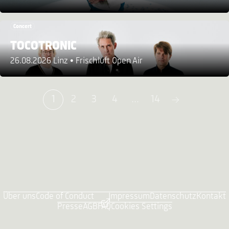
Concert
TOCOTRONIC
26.08.2026 Linz
Frischluft Open Air
1
2
3
4
...
14
Über uns
Code of Conduct
Impressum
Datenschutz
Kontakt
Presse
AGB
FAQ
Cookies Settings