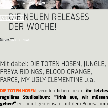
2026-05-29
DIE NEUEN RELEASES
DER WOCHE!
News
ARCADIA LIVE
NEWS
Mit dabei: DIE TOTEN HOSEN, JUNGLE,
FREYA RIDINGS, BLOOD ORANGE,
FARCE, MY UGLY CLEMENTINE u.a.
DIE TOTEN HOSEN
veröffentlichen heute
ihr letztes
reguläres Studioalbum: “Trink aus, wir müssen
gehen!“
erscheint gemeinsam mit dem Bonusalbu