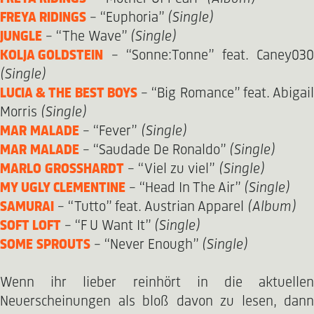
FREYA RIDINGS
– “Euphoria”
(Single)
JUNGLE
– “The Wave”
(Single)
KOLJA GOLDSTEIN
– “Sonne:Tonne” feat. Caney030
(Single)
LUCIA & THE BEST BOYS
– “Big Romance” feat. Abigail
Morris
(Single)
MAR MALADE
– “Fever”
(Single)
MAR MALADE
– “Saudade De Ronaldo”
(Single)
MARLO GROSSHARDT
– “Viel zu viel”
(Single)
MY UGLY CLEMENTINE
– “Head In The Air”
(Single)
SAMURAI
– “Tutto” feat. Austrian Apparel
(Album)
SOFT LOFT
– “F U Want It”
(Single)
SOME SPROUTS
– “Never Enough”
(Single)
Wenn ihr lieber reinhört in die aktuellen
Neuerscheinungen als bloß davon zu lesen, dann