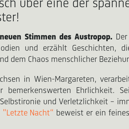
isch über eine der span
ter!
 neuen Stimmen des Austropop.
Der
lodien und erzählt Geschichten, d
und dem Chaos menschlicher Beziehu
hsen in Wien-Margareten, verarbe
 bemerkenswerten Ehrlichkeit. S
Selbstironie und Verletzlichkeit – i
r
"Letzte Nacht“
beweist er ein feine