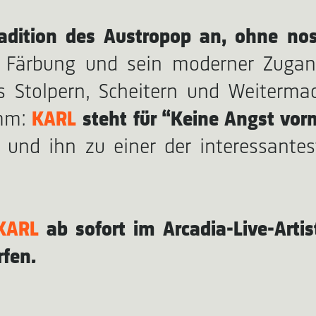
dition des Austropop an, ohne nos
 Färbung und sein moderner Zugang
as Stolpern, Scheitern und Weiterm
amm:
KARL
steht für “Keine Angst vor
t und ihn zu einer der interessant
KARL
ab sofort im Arcadia-Live-Art
rfen.