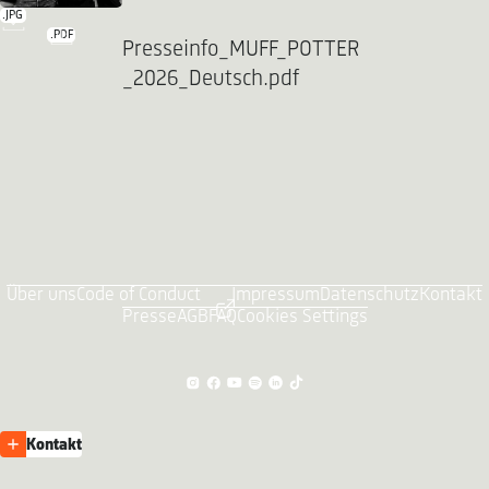
.JPG
.PDF
Presseinfo_MUFF_POTTER
_2026_Deutsch.pdf
Über uns
Code of Conduct
Impressum
Datenschutz
Kontakt
Presse
AGB
FAQ
Cookies Settings
Kontakt