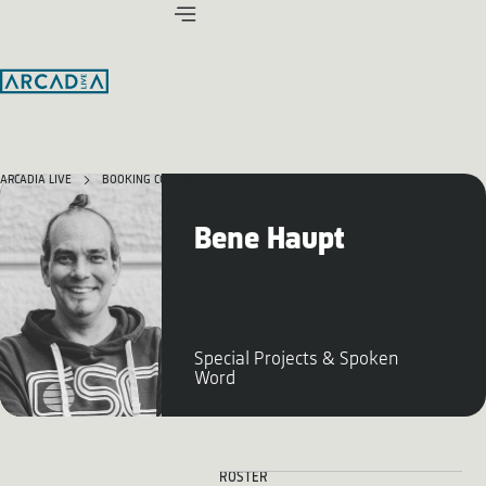
ARCADIA LIVE
BOOKING CONTACT
Bene Haupt
Special Projects & Spoken
Word
ROSTER