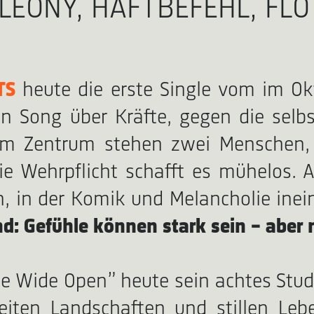
LEONY, HAFTBEFEHL, FLO 
TS
heute die erste Single vom im Ok
ein Song über Kräfte, gegen die sel
. Im Zentrum stehen zwei Menschen, 
die Wehrpflicht schafft es mühelos.
on, in der Komik und Melancholie ine
d: Gefühle können stark sein – aber 
tle Wide Open” heute sein achtes Stu
iten Landschaften und stillen Lebe