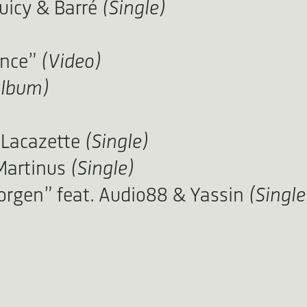
Juicy & Barré
(Single)
ence”
(Video)
lbum)
. Lacazette
(Single)
 Martinus
(Single)
orgen” feat. Audio88 & Yassin
(Single