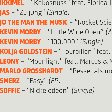
IKKIMEL
– “Kokosnuss” feat. Florida 
JAS
– “Zu jung”
(Single)
JO THE MAN THE MUSIC
– “Rocket Sci
KEVIN MORBY
– “Little Wide Open”
(A
KEVIN MORBY
– “100.000”
(Single)
KOLJA GOLDSTEIN
– “Tourbillon” feat
LEONY
– “Moonlight” feat. Marcus &
MARLO GROSSHARDT
– “Besser als m
SMERZ
– “Easy”
(EP)
SOFFIE
– “Nickelodeon”
(Single)